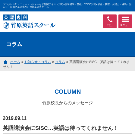
プログレス21・ニュートレジャーなど難関テキスト対応●語学留学・英検・TOEIC対応●杉並・荻窪・久我山・練馬・光
が丘・田無の英語塾なら竹原英語スクール
コラム
ホーム
»
お知らせ・コラム
»
コラム
»
英語講演会にSISC…英語は待ってくれま
せん！
COLUMN
竹原校長からのメッセージ
2019.09.11
英語講演会にSISC…英語は待ってくれません！