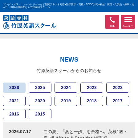
プログレス21・ニュートレジャーなど難関テキスト対応●語学留学・英検・TOEIC対応●杉並・荻窪・久我山・練馬・光
が丘・田無の英語塾なら竹原英語スクール
NEWS
竹原英語スクールからのお知らせ
2026
2025
2024
2023
2022
2021
2020
2019
2018
2017
2016
2015
2026.07.17
この夏、「あと一歩」を合格へ。英検1級・