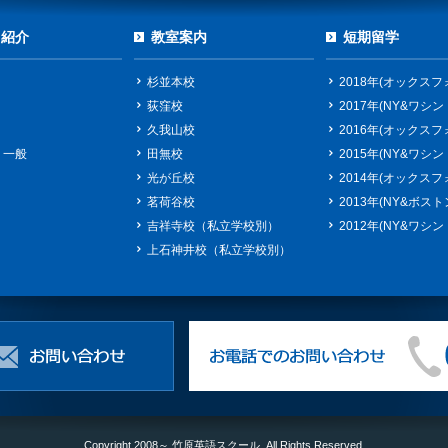
ス紹介
教室案内
短期留学
杉並本校
2018年(オックスフ
荻窪校
2017年(NY&ワシン
久我山校
2016年(オックスフ
・一般
田無校
2015年(NY&ワシン
光が丘校
2014年(オックスフ
茗荷谷校
2013年(NY&ボスト
吉祥寺校（私立学校別）
2012年(NY&ワシン
上石神井校（私立学校別）
Copyright 2008～ 竹原英語スクール. All Rights Reserved.