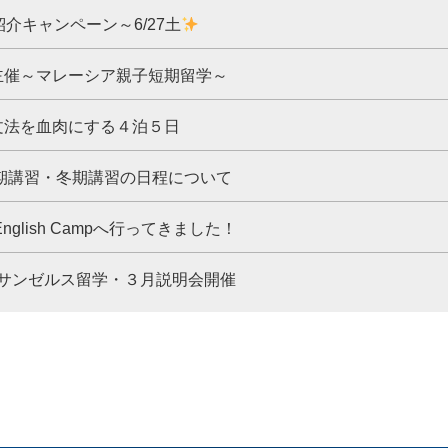
紹介キャンペーン～6/27土
主催～マレーシア親子短期留学～
文法を血肉にする４泊５日
夏期講習・冬期講習の日程について
nglish Campへ行ってきました！
季ロサンゼルス留学・３月説明会開催