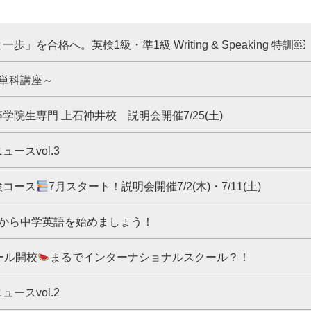
」を合格へ。英検1級・準1級 Writing & Speaking 特訓￼
単科講座～
学院生専門 上石神井校 説明会開催7/25(土)
ュースvol.3
検コース
7月スタート！説明会開催7/2(木)・7/11(土)
夏から中学英語を始めましょう！
ール開校
まるでインターナショナルスクール？！
ュースvol.2