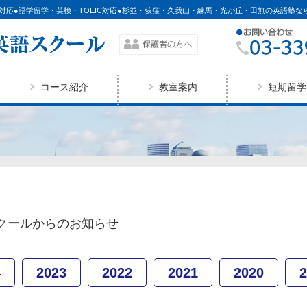
対応●語学留学・英検・TOEIC対応●杉並・荻窪・久我山・練馬・光が丘・田無の英語塾な
コース紹介
教室案内
短期留学
クールからのお知らせ
4
2023
2022
2021
2020
2