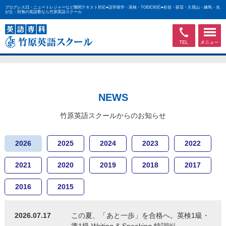
プログレス21・ニュートレジャーなど難関テキスト対応●語学留学・英検・TOEIC対応●杉並・荻窪・久我山・練馬・光
が丘・田無の英語塾なら竹原英語スクール
NEWS
竹原英語スクールからのお知らせ
2026
2025
2024
2023
2022
2021
2020
2019
2018
2017
2016
2015
2026.07.17
この夏、「あと一歩」を合格へ。英検1級・