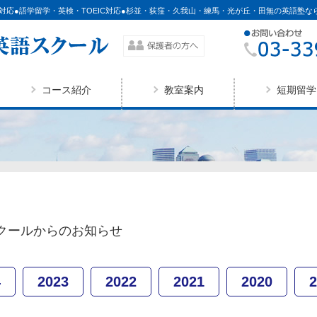
対応●語学留学・英検・TOEIC対応●杉並・荻窪・久我山・練馬・光が丘・田無の英語塾な
コース紹介
教室案内
短期留学
クールからのお知らせ
4
2023
2022
2021
2020
2