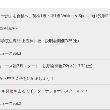
」を合格へ。英検1級・準1級 Writing & Speaking 特訓￼
単科講座～
学院生専門 上石神井校 説明会開催7/25(土)
ュースvol.3
検コース
7月スタート！説明会開催7/2(木)・7/11(土)
夏から中学英語を始めましょう！
ール開校
まるでインターナショナルスクール？！
ュースvol.2