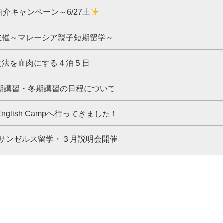
紹介キャンペーン～6/27土
主催～マレーシア親子短期留学～
文法を血肉にする４泊５日
夏期講習・冬期講習の日程について
nglish Campへ行ってきました！
季ロサンゼルス留学・３月説明会開催