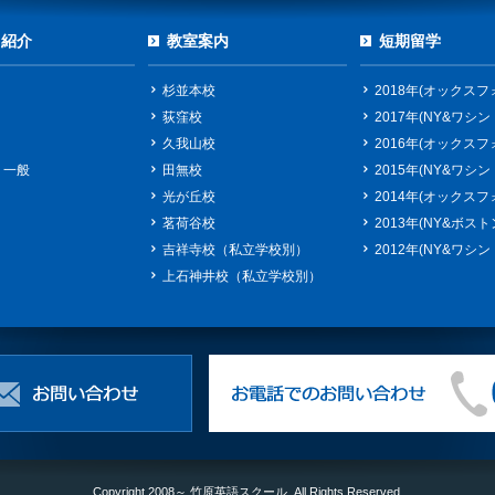
ス紹介
教室案内
短期留学
杉並本校
2018年(オックスフ
荻窪校
2017年(NY&ワシン
久我山校
2016年(オックスフ
・一般
田無校
2015年(NY&ワシン
光が丘校
2014年(オックスフ
茗荷谷校
2013年(NY&ボスト
吉祥寺校（私立学校別）
2012年(NY&ワシン
上石神井校（私立学校別）
Copyright 2008～ 竹原英語スクール. All Rights Reserved.