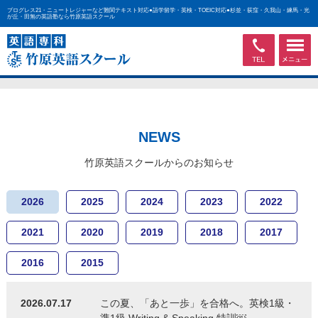
プログレス21・ニュートレジャーなど難関テキスト対応●語学留学・英検・TOEIC対応●杉並・荻窪・久我山・練馬・光
が丘・田無の英語塾なら竹原英語スクール
NEWS
竹原英語スクールからのお知らせ
2026
2025
2024
2023
2022
2021
2020
2019
2018
2017
2016
2015
2026.07.17
この夏、「あと一歩」を合格へ。英検1級・