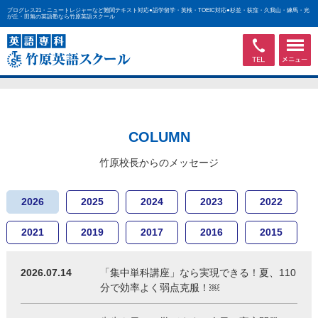
プログレス21・ニュートレジャーなど難関テキスト対応●語学留学・英検・TOEIC対応●杉並・荻窪・久我山・練馬・光
が丘・田無の英語塾なら竹原英語スクール
COLUMN
竹原校長からのメッセージ
2026
2025
2024
2023
2022
2021
2019
2017
2016
2015
2026.07.14
「集中単科講座」なら実現できる！夏、110
分で効率よく弱点克服！￼