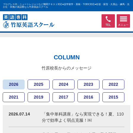
プログレス21・ニュートレジャーなど難関テキスト対応●語学留学・英検・TOEIC対応●杉並・荻窪・久我山・練馬・光
が丘・田無の英語塾なら竹原英語スクール
COLUMN
竹原校長からのメッセージ
2026
2025
2024
2023
2022
2021
2019
2017
2016
2015
2026.07.14
「集中単科講座」なら実現できる！夏、110
分で効率よく弱点克服！￼