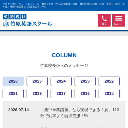
プログレス21・ニュートレジャーなど難関テキスト対応●語学留学・英検・TOEIC対応●杉並・荻窪・久我山・練馬・光
が丘・田無の英語塾なら竹原英語スクール
COLUMN
竹原校長からのメッセージ
2026
2025
2024
2023
2022
2021
2019
2017
2016
2015
2026.07.14
「集中単科講座」なら実現できる！夏、110
分で効率よく弱点克服！￼