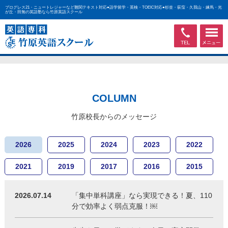
プログレス21・ニュートレジャーなど難関テキスト対応●語学留学・英検・TOEIC対応●杉並・荻窪・久我山・練馬・光
が丘・田無の英語塾なら竹原英語スクール
COLUMN
竹原校長からのメッセージ
2026
2025
2024
2023
2022
2021
2019
2017
2016
2015
2026.07.14
「集中単科講座」なら実現できる！夏、110
分で効率よく弱点克服！￼