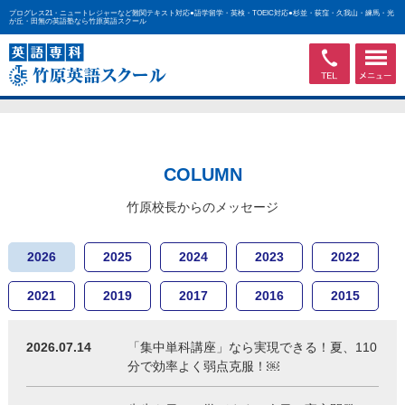
プログレス21・ニュートレジャーなど難関テキスト対応●語学留学・英検・TOEIC対応●杉並・荻窪・久我山・練馬・光
が丘・田無の英語塾なら竹原英語スクール
COLUMN
竹原校長からのメッセージ
2026
2025
2024
2023
2022
2021
2019
2017
2016
2015
2026.07.14
「集中単科講座」なら実現できる！夏、110
分で効率よく弱点克服！￼