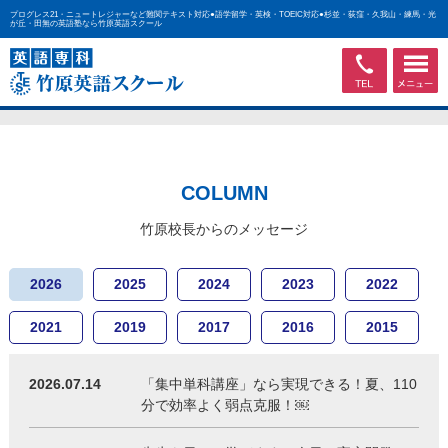
プログレス21・ニュートレジャーなど難関テキスト対応●語学留学・英検・TOEIC対応●杉並・荻窪・久我山・練馬・光
が丘・田無の英語塾なら竹原英語スクール
COLUMN
竹原校長からのメッセージ
2026
2025
2024
2023
2022
2021
2019
2017
2016
2015
2026.07.14
「集中単科講座」なら実現できる！夏、110
分で効率よく弱点克服！￼